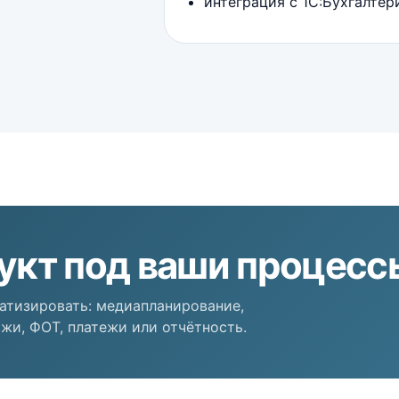
интеграция с 1С:Бухгалте
укт под ваши процесс
атизировать: медиапланирование,
жи, ФОТ, платежи или отчётность.