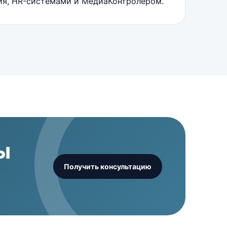
рия, HR-системами и МедиаКонтролером.
ы
Получить консультацию