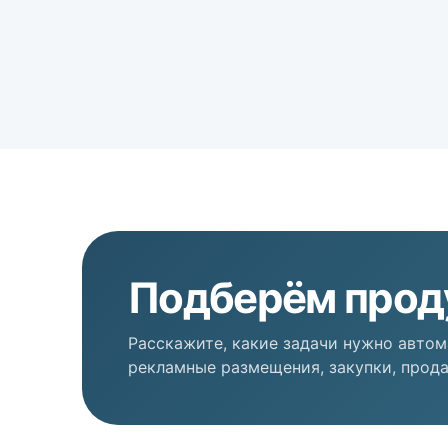
Подберём прод
Расскажите, какие задачи нужно автом
рекламные размещения, закупки, прода