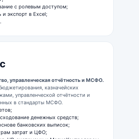
вание с ролевым доступом;
и экспорт в Excel;
.
с
во, управленческая отчётность и МСФО.
бюджетирования, казначейских
жами, управленческой отчётности и
анных в стандарты МСФО.
етов;
асходование денежных средств;
основе банковских выписок;
трам затрат и ЦФО;